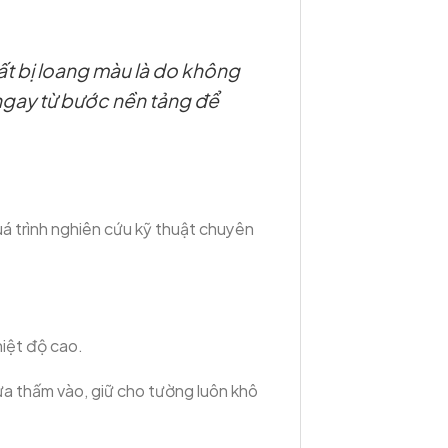
t bị loang màu là do không
ngay từ bước nền tảng để
uá trình nghiên cứu kỹ thuật chuyên
hiệt độ cao.
a thấm vào, giữ cho tường luôn khô