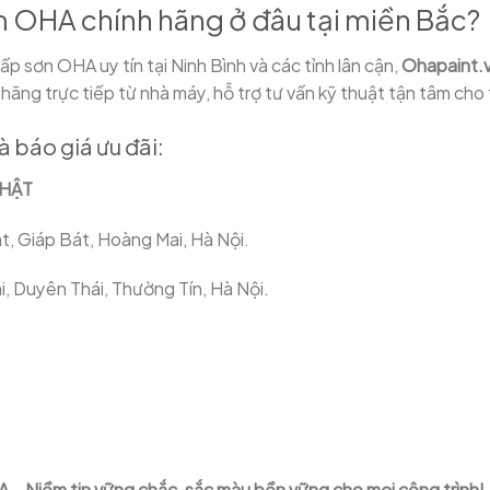
m OHA chính hãng ở đâu tại miền Bắc?
p sơn OHA uy tín tại Ninh Bình và các tỉnh lân cận,
Ohapaint.
hãng trực tiếp từ nhà máy, hỗ trợ tư vấn kỹ thuật tận tâm cho 
à báo giá ưu đãi:
NHẬT
, Giáp Bát, Hoàng Mai, Hà Nội.
, Duyên Thái, Thường Tín, Hà Nội.
A – Niềm tin vững chắc, sắc màu bền vững cho mọi công trình!