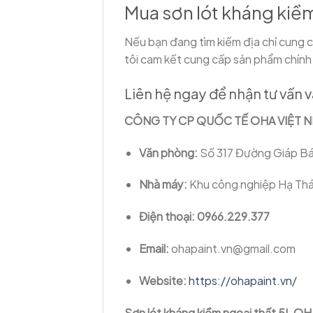
Mua sơn lót kháng kiề
Nếu bạn đang tìm kiếm địa chỉ cung cấ
tôi cam kết cung cấp sản phẩm chính 
Liên hệ ngay để nhận tư vấn v
CÔNG TY CP QUỐC TẾ OHA VIỆT 
Văn phòng:
Số 317 Đường Giáp Bát
Nhà máy:
Khu công nghiệp Hạ Thái
Điện thoại:
0966.229.377
Email:
ohapaint.vn@gmail.com
Website:
https://ohapaint.vn/
Sơn lót kháng kiềm ngoại thất 5L OH