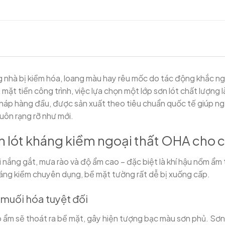
 nhà bị kiềm hóa, loang màu hay rêu mốc do tác động khắc nghi
ặt tiền công trình, việc lựa chọn một lớp sơn lót chất lượng 
 pháp hàng đầu, được sản xuất theo tiêu chuẩn quốc tế giúp ng
luôn rạng rỡ như mới.
n lót kháng kiềm ngoại thất OHA cho c
với nắng gắt, mưa rào và độ ẩm cao – đặc biệt là khí hậu nồm ẩ
háng kiềm chuyên dụng, bề mặt tường rất dễ bị xuống cấp.
muối hóa tuyệt đối
 ẩm sẽ thoát ra bề mặt, gây hiện tượng bạc màu sơn phủ. Sơn