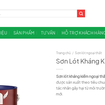
HIỆU
SẢN PHẨM
TƯ VẤN
HỖ TRỢ KHÁCH HÀN
Trang chủ
/
Sơn lót ngoại thất
Sơn Lót Kháng 
Sơn lót kháng kiềm ngoại th
được sản xuất theo tiêu chu
tác nhân gây hại từ môi trườ
mới.