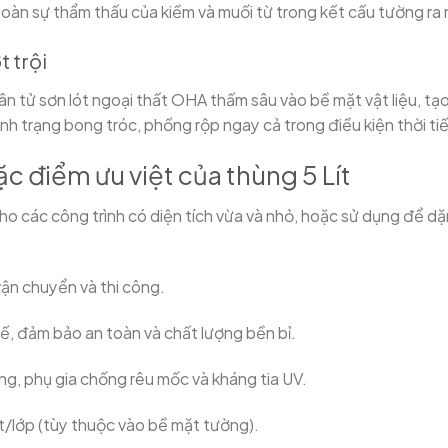
oàn sự thẩm thấu của kiềm và muối từ trong kết cấu tường ra 
 trội
ân tử sơn lót ngoại thất OHA thấm sâu vào bề mặt vật liệu, tạ
h trạng bong tróc, phồng rộp ngay cả trong điều kiện thời tiế
c điểm ưu việt của thùng 5 Lít
cho các công trình có diện tích vừa và nhỏ, hoặc sử dụng để dặ
 vận chuyển và thi công.
, đảm bảo an toàn và chất lượng bền bỉ.
g, phụ gia chống rêu mốc và kháng tia UV.
ít/lớp (tùy thuộc vào bề mặt tường).