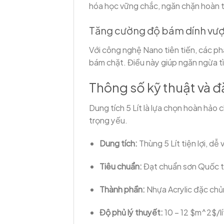
hóa học vững chắc, ngăn chặn hoàn t
Tăng cường độ bám dính vượt
Với công nghệ Nano tiên tiến, các ph
bám chặt. Điều này giúp ngăn ngừa tìn
Thông số kỹ thuật và đặ
Dung tích 5 Lít là lựa chọn hoàn hảo 
trọng yếu.
Dung tích:
Thùng 5 Lít tiện lợi, dễ
Tiêu chuẩn:
Đạt chuẩn sơn Quốc tế
Thành phần:
Nhựa Acrylic đặc chủn
Độ phủ lý thuyết:
10 – 12
$m^2$
/l