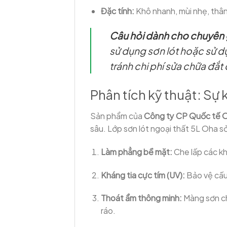
Đặc tính:
Khô nhanh, mùi nhẹ, thân
Câu hỏi dành cho chuyên 
sử dụng sơn lót hoặc sử d
tránh chi phí sửa chữa đắt
Phân tích kỹ thuật: Sự
Sản phẩm của
Công ty CP Quốc tế 
sâu. Lớp sơn lót ngoại thất 5L Oha sở 
Làm phẳng bề mặt:
Che lấp các khe
Kháng tia cực tím (UV):
Bảo vệ cấu 
Thoát ẩm thông minh:
Màng sơn ch
ráo.