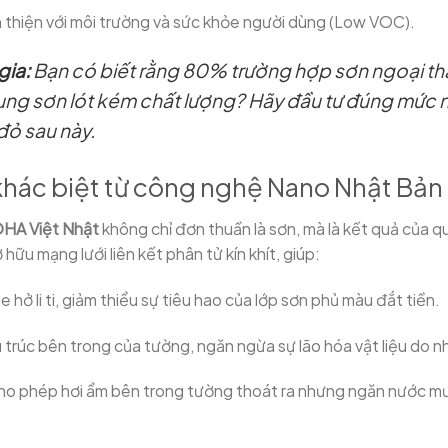
 thiện với môi trường và sức khỏe người dùng (Low VOC).
gia:
Bạn có biết rằng 80% trường hợp sơn ngoại thấ
ụng sơn lót kém chất lượng? Hãy đầu tư đúng mức 
 đỏ sau này.
 khác biệt từ công nghệ Nano Nhật Bản
OHA Việt Nhật
không chỉ đơn thuần là sơn, mà là kết quả của q
hữu mạng lưới liên kết phân tử kín khít, giúp:
 hở li ti, giảm thiểu sự tiêu hao của lớp sơn phủ màu đắt tiền.
trúc bên trong của tường, ngăn ngừa sự lão hóa vật liệu do n
o phép hơi ẩm bên trong tường thoát ra nhưng ngăn nước mư