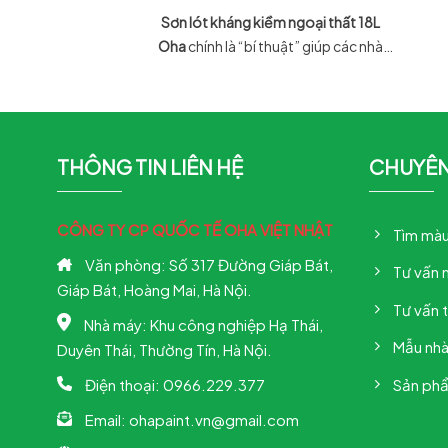
THẤT 18L OHA
Sơn lót kháng kiềm ngoại thất 18L
Oha
chính là “bí thuật” giúp các nhà
thầu và gia chủ miền Bắc giữ trọn vẻ
đẹp nguyên bản cho công trình, ngăn
chặn triệt để hiện tượng kiềm hóa và
muối hóa nhờ tiêu chuẩn chất lượng
THÔNG TIN LIÊN HỆ
CHUYÊ
Quốc tế.
CÔNG TY CP QUỐC TẾ OHA VIỆT NHẬT
Tìm màu
Văn phòng: Số 317 Đường Giáp Bát,
Tư vấn 
Giáp Bát, Hoàng Mai, Hà Nội.
Tư vấn 
Nhà máy: Khu công nghiệp Hạ Thái,
Mẫu nh
Duyên Thái, Thường Tín, Hà Nội.
Sản ph
Điện thoại:
0966.229.377
Email:
ohapaint.vn@gmail.com