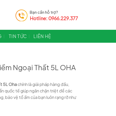
Bạn cần hỗ trợ?
Hotline: 0966.229.377
G
TIN TỨC
LIÊN HỆ
Kiềm Ngoại Thất 5L OHA
ất 5L Oha
chính là giải pháp hàng đầu,
ẩn quốc tế giúp ngăn chặn triệt để các
ng, bảo vệ tổ ấm của bạn luôn rạng rỡ như